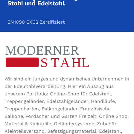
Stahl und Edelstahl.
EN1090 EXC2 Zertifiziert
Wir sind ein junges und dynamisches Unternehmen in
der Edel­stahl­ver­arbeitung. Hier ein Auszug aus
unserem Portfolio: Online-Shop für Edelstahl,
Treppengeländer, Edelstahlgeländer, Handläufe,
Treppenharfen, Balkongeländer, Französische
Balkone, Vordächer und Garten Freizeit, Online Shop,
Material & Kleinteile, Geländersysteme, Zubehör,
Kleinteileversand, Befestigungsmaterial, Edelstahl,