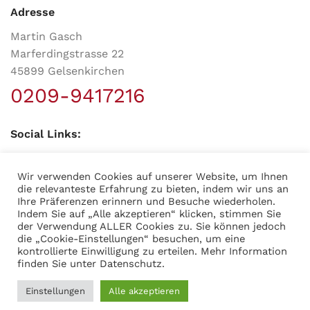
Adresse
Martin Gasch
Marferdingstrasse 22
45899 Gelsenkirchen
0209-9417216
Social Links:
Wir verwenden Cookies auf unserer Website, um Ihnen
die relevanteste Erfahrung zu bieten, indem wir uns an
Ihre Präferenzen erinnern und Besuche wiederholen.
Indem Sie auf „Alle akzeptieren“ klicken, stimmen Sie
MODERNER STAHL
©
2026
CREATED BY
K6 Medien
. Webdesign &
der Verwendung ALLER Cookies zu. Sie können jedoch
E-Commerce aus Dortmund.
die „Cookie-Einstellungen“ besuchen, um eine
kontrollierte Einwilligung zu erteilen. Mehr Information
finden Sie unter
Datenschutz
.
Handlauf
2,35
€
IN DEN WA
Einstellungen
Verbinder
Alle akzeptieren
0
inkl.
Ø 12 mm
Alternative:
JETZT KAUFEN