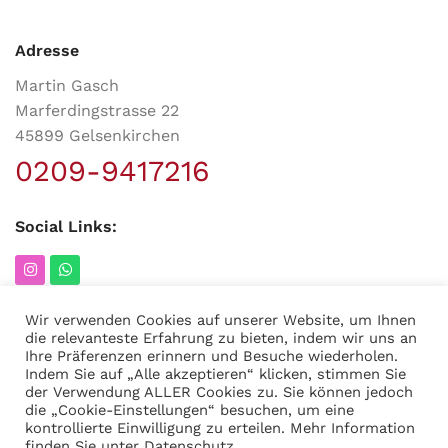
Adresse
Martin Gasch
Marferdingstrasse 22
45899 Gelsenkirchen
0209-9417216
Social Links:
Wir verwenden Cookies auf unserer Website, um Ihnen
die relevanteste Erfahrung zu bieten, indem wir uns an
Ihre Präferenzen erinnern und Besuche wiederholen.
MODERNER STAHL
©
2026
CREATED BY
K6 Medien
. Webdesign &
Indem Sie auf „Alle akzeptieren“ klicken, stimmen Sie
E-Commerce aus Dortmund.
der Verwendung ALLER Cookies zu. Sie können jedoch
die „Cookie-Einstellungen“ besuchen, um eine
kontrollierte Einwilligung zu erteilen. Mehr Information
finden Sie unter
Datenschutz
.