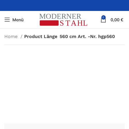
0
Menü
0,00
€
Home
Product Länge
560 cm Art. -Nr. hgp560