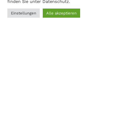
finden Sie unter
Datenschutz
.
Einstellungen
Alle akzeptieren
0
Adresse
Filter
Menü
Wunschliste
Vergleichen
Warenkorb
Martin Gasch
Marferdingstrasse 22
45899 Gelsenkirchen
0209-9417216
Social Links:
MODERNER STAHL
©
2026
CREATED BY
K6 Medien
. Webdesign &
E-Commerce aus Dortmund.