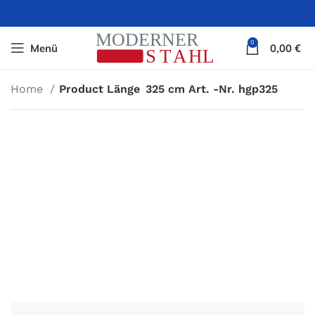
0
Menü
0,00
€
Home
Product Länge
325 cm Art. -Nr. hgp325