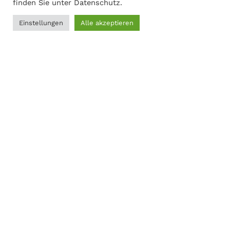
finden Sie unter
Datenschutz
.
Einstellungen
Alle akzeptieren
0
Adresse
Filter
Menü
Wunschliste
Vergleichen
Warenkorb
Martin Gasch
Marferdingstrasse 22
45899 Gelsenkirchen
0209-9417216
Social Links:
MODERNER STAHL
©
2026
CREATED BY
K6 Medien
. Webdesign &
E-Commerce aus Dortmund.