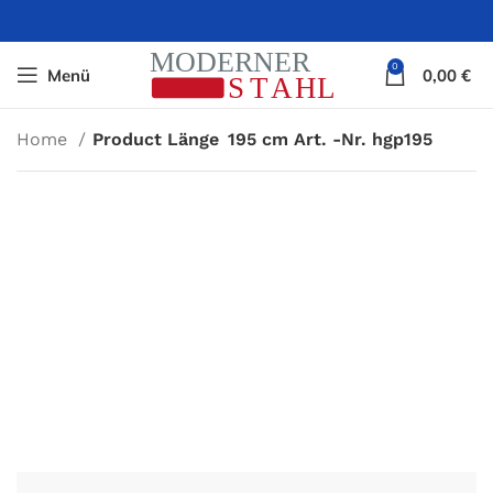
0
Menü
0,00
€
Home
Product Länge
195 cm Art. -Nr. hgp195