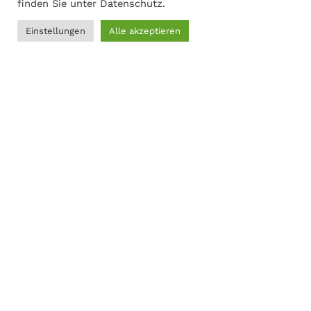
finden Sie unter
Datenschutz
.
Einstellungen
Alle akzeptieren
0
Adresse
Filter
Menü
Wunschliste
Vergleichen
Warenkorb
Martin Gasch
Marferdingstrasse 22
45899 Gelsenkirchen
0209-9417216
Social Links:
MODERNER STAHL
©
2026
CREATED BY
K6 Medien
. Webdesign &
E-Commerce aus Dortmund.