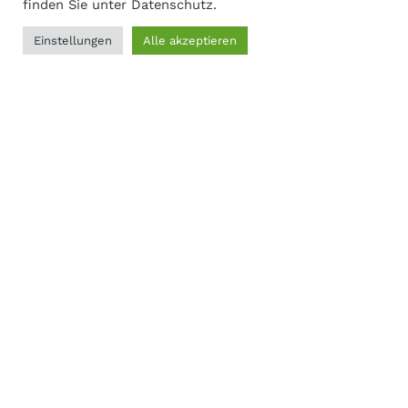
finden Sie unter
Datenschutz
.
Einstellungen
Alle akzeptieren
0
Adresse
Filter
Menü
Wunschliste
Vergleichen
Warenkorb
Martin Gasch
Marferdingstrasse 22
45899 Gelsenkirchen
0209-9417216
Social Links:
MODERNER STAHL
©
2026
CREATED BY
K6 Medien
. Webdesign &
E-Commerce aus Dortmund.