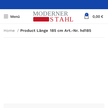
0
Menü
0,00
€
Home
Product Länge
185 cm Art.-Nr. hd185